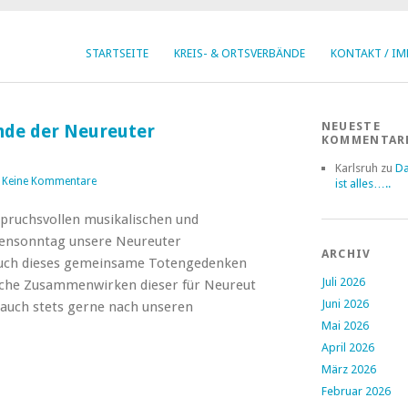
STARTSEITE
KREIS- & ORTSVERBÄNDE
KONTAKT / I
NEUESTE
nde der Neureuter
KOMMENTAR
Karlsruh
zu
Da
|
Keine Kommentare
ist alles…..
spruchsvollen musikalischen und
tensonntag unsere Neureuter
ARCHIV
 Auch dieses gemeinsame Totengedenken
Juli 2026
sche Zusammenwirken dieser für Neureut
Juni 2026
r auch stets gerne nach unseren
Mai 2026
April 2026
März 2026
Februar 2026