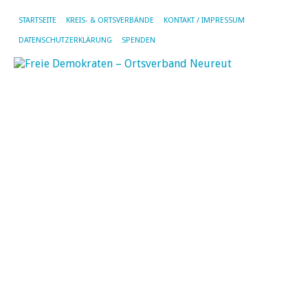
STARTSEITE
KREIS- & ORTSVERBÄNDE
KONTAKT / IMPRESSUM
DATENSCHUTZERKLÄRUNG
SPENDEN
MO
NO
20
N
Na
Ha
un
Ju
Un
de
Au
de
Ki
za