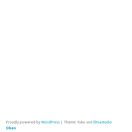
JE
SP
Proudly powered by
WordPress
|
Theme: Yoko von
Elmastudio
Oben