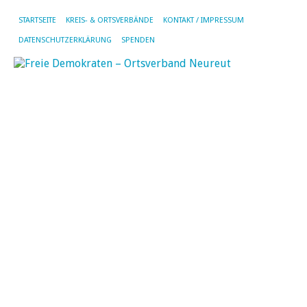
STARTSEITE
KREIS- & ORTSVERBÄNDE
KONTAKT / IMPRESSUM
DATENSCHUTZERKLÄRUNG
SPENDEN
MO
JU
20
N
Na
25
Ja
No
Wi
un
Ne
No
zu
25