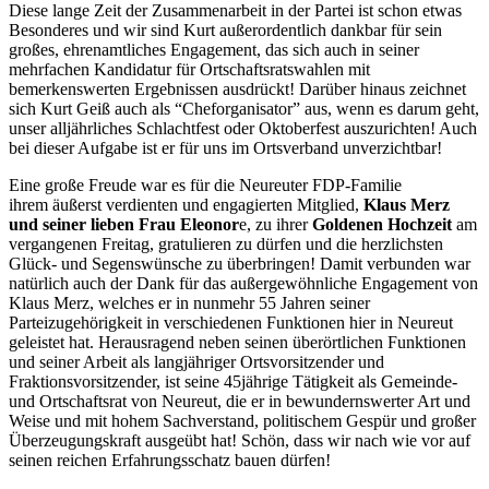
Diese lange Zeit der Zusammenarbeit in der Partei ist schon etwas
Besonderes und wir sind Kurt außerordentlich dankbar für sein
großes, ehrenamtliches Engagement, das sich auch in seiner
mehrfachen Kandidatur für Ortschaftsratswahlen mit
bemerkenswerten Ergebnissen ausdrückt! Darüber hinaus zeichnet
sich Kurt Geiß auch als “Cheforganisator” aus, wenn es darum geht,
unser alljährliches Schlachtfest oder Oktoberfest auszurichten! Auch
bei dieser Aufgabe ist er für uns im Ortsverband unverzichtbar!
Eine große Freude war es für die Neureuter FDP-Familie
ihrem äußerst verdienten und engagierten Mitglied,
Klaus Merz
und seiner lieben Frau Eleonor
e, zu ihrer
Goldenen Hochzeit
am
vergangenen Freitag, gratulieren zu dürfen und die herzlichsten
Glück- und Segenswünsche zu überbringen! Damit verbunden war
natürlich auch der Dank für das außergewöhnliche Engagement von
Klaus Merz, welches er in nunmehr 55 Jahren seiner
Parteizugehörigkeit in verschiedenen Funktionen hier in Neureut
geleistet hat. Herausragend neben seinen überörtlichen Funktionen
und seiner Arbeit als langjähriger Ortsvorsitzender und
Fraktionsvorsitzender, ist seine 45jährige Tätigkeit als Gemeinde-
und Ortschaftsrat von Neureut, die er in bewundernswerter Art und
Weise und mit hohem Sachverstand, politischem Gespür und großer
Überzeugungskraft ausgeübt hat! Schön, dass wir nach wie vor auf
seinen reichen Erfahrungsschatz bauen dürfen!