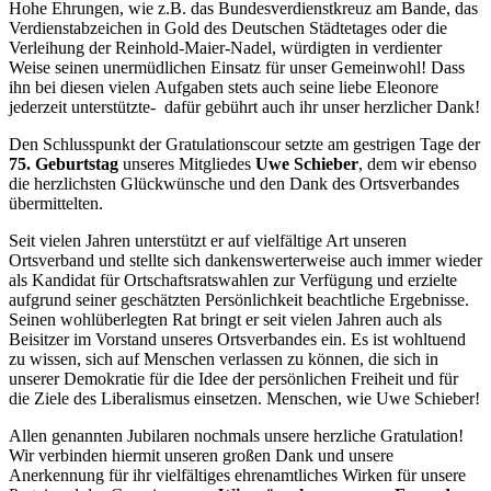
Hohe Ehrungen, wie z.B. das Bundesverdienstkreuz am Bande, das
Verdienstabzeichen in Gold des Deutschen Städtetages oder die
Verleihung der Reinhold-Maier-Nadel, würdigten in verdienter
Weise seinen unermüdlichen Einsatz für unser Gemeinwohl! Dass
ihn bei diesen vielen Aufgaben stets auch seine liebe Eleonore
jederzeit unterstützte- dafür gebührt auch ihr unser herzlicher Dank!
Den Schlusspunkt der Gratulationscour setzte am gestrigen Tage der
75. Geburtstag
unseres Mitgliedes
Uwe Schieber
, dem wir ebenso
die herzlichsten Glückwünsche und den Dank des Ortsverbandes
übermittelten.
Seit vielen Jahren unterstützt er auf vielfältige Art unseren
Ortsverband und stellte sich dankenswerterweise auch immer wieder
als Kandidat für Ortschaftsratswahlen zur Verfügung und erzielte
aufgrund seiner geschätzten Persönlichkeit beachtliche Ergebnisse.
Seinen wohlüberlegten Rat bringt er seit vielen Jahren auch als
Beisitzer im Vorstand unseres Ortsverbandes ein. Es ist wohltuend
zu wissen, sich auf Menschen verlassen zu können, die sich in
unserer Demokratie für die Idee der persönlichen Freiheit und für
die Ziele des Liberalismus einsetzen. Menschen, wie Uwe Schieber!
Allen genannten Jubilaren nochmals unsere herzliche Gratulation!
Wir verbinden hiermit unseren großen Dank und unsere
Anerkennung für ihr vielfältiges ehrenamtliches Wirken für unsere