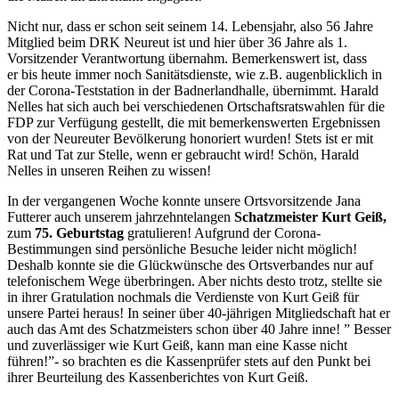
Nicht nur, dass er schon seit seinem 14. Lebensjahr, also 56 Jahre
Mitglied beim DRK Neureut ist und hier über 36 Jahre als 1.
Vorsitzender Verantwortung übernahm. Bemerkenswert ist, dass
er bis heute immer noch Sanitätsdienste, wie z.B. augenblicklich in
der Corona-Teststation in der Badnerlandhalle, übernimmt. Harald
Nelles hat sich auch bei verschiedenen Ortschaftsratswahlen für die
FDP zur Verfügung gestellt, die mit bemerkenswerten Ergebnissen
von der Neureuter Bevölkerung honoriert wurden! Stets ist er mit
Rat und Tat zur Stelle, wenn er gebraucht wird! Schön, Harald
Nelles in unseren Reihen zu wissen!
In der vergangenen Woche konnte unsere Ortsvorsitzende Jana
Futterer auch unserem jahrzehntelangen
Schatzmeister Kurt Geiß,
zum
75. Geburtstag
gratulieren! Aufgrund der Corona-
Bestimmungen sind persönliche Besuche leider nicht möglich!
Deshalb konnte sie die Glückwünsche des Ortsverbandes nur auf
telefonischem Wege überbringen. Aber nichts desto trotz, stellte sie
in ihrer Gratulation nochmals die Verdienste von Kurt Geiß für
unsere Partei heraus! In seiner über 40-jährigen Mitgliedschaft hat er
auch das Amt des Schatzmeisters schon über 40 Jahre inne! ” Besser
und zuverlässiger wie Kurt Geiß, kann man eine Kasse nicht
führen!”- so brachten es die Kassenprüfer stets auf den Punkt bei
ihrer Beurteilung des Kassenberichtes von Kurt Geiß.