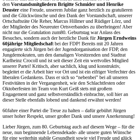
den
Vorstandsmitgliedern Brigitte
Schmider und Henrike
Deuster
eine Freude, unserem Jubilar ganz herzlich zu gratulieren
und die Glückwünsche und den Dank der Vorstandschaft, unserer
Ortschaftsräte Ole Reher, Marcus Hillmer und Rüdiger Lörz, und
der Mitglieder des Neureuter Ortsverbandes zu überbringen! Aber
nicht nur die Gratulation zum80. Geburtstag war Anlass des
Besuches, sondern auch der herzliche Dank für
Jürgen Erndweins
60jährige Mitgliedschaf
t bei der FDP! Bereits mit 20 Jahren
engagierte sich Jürgen bei der Jugendorganisation der FDP, den
Jungdemokraten, um den damaligen Vorsitzenden und Stadtrat
Karlheinz Crocoll und ist seit dieser Zeit ein wertvolles Mitglied
unserer Partei! Kritisch, aber sachlich, klug und konstruktiv,
begleitet er die Arbeit hier vor Ort und ist ein eifriger Verfechter des
liberalen Gedankens. Dass er sich so “nebenbei” bei all unseren
Festivitäten in der Vergangenheit, wie den Schlachtfesten oder
Oktoberfesten im Team von Kurt Geiß stets mit großem
Engagement und ganz selbstverständlich einbrachte, soll hier an
dieser Stelle ebenfalls lobend und dankend erwähnt werden!
60Jahre einer Partei die Treue zu halten – dafür gebührt Jürgen
unser hoher Respekt, unser großer Dank und unsere Anerkennung!
Lieber Jürgen, zum 80. Geburtstag auch auf diesem Wege – für die
neue, nun beginnende Lebensdekade- alle unsere guten Wünsche
für eine weiterhin stabile Gesundheit sowie viel Freude und glück