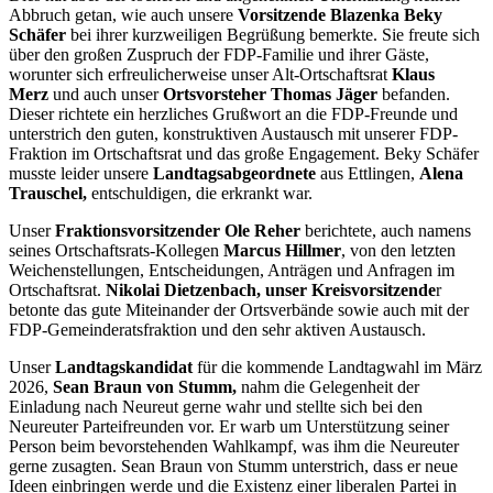
Abbruch getan, wie auch unsere
Vorsitzende Blazenka Beky
Schäfer
bei ihrer kurzweiligen Begrüßung bemerkte. Sie freute sich
über den großen Zuspruch der FDP-Familie und ihrer Gäste,
worunter sich erfreulicherweise unser Alt-Ortschaftsrat
Klaus
Merz
und auch unser
Ortsvorsteher Thomas Jäger
befanden.
Dieser richtete ein herzliches Grußwort an die FDP-Freunde und
unterstrich den guten, konstruktiven Austausch mit unserer FDP-
Fraktion im Ortschaftsrat und das große Engagement. Beky Schäfer
musste leider unsere
Landtagsabgeordnete
aus Ettlingen,
Alena
Trauschel,
entschuldigen, die erkrankt war.
Unser
Fraktionsvorsitzender Ole Reher
berichtete, auch namens
seines Ortschaftsrats-Kollegen
Marcus Hillmer
, von den letzten
Weichenstellungen, Entscheidungen, Anträgen und Anfragen im
Ortschaftsrat.
Nikolai Dietzenbach, unser Kreisvorsitzende
r
betonte das gute Miteinander der Ortsverbände sowie auch mit der
FDP-Gemeinderatsfraktion und den sehr aktiven Austausch.
Unser
Landtagskandidat
für die kommende Landtagwahl im März
2026,
Sean Braun von Stumm,
nahm die Gelegenheit der
Einladung nach Neureut gerne wahr und stellte sich bei den
Neureuter Parteifreunden vor. Er warb um Unterstützung seiner
Person beim bevorstehenden Wahlkampf, was ihm die Neureuter
gerne zusagten. Sean Braun von Stumm unterstrich, dass er neue
Ideen einbringen werde und die Existenz einer liberalen Partei in