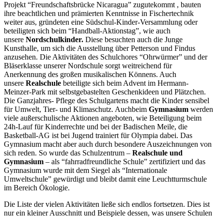
Projekt “Freundschaftsbrücke Nicaragua” zugutekommt , bauten
ihre beachtlichen und prämierten Kenntnisse in Fischertechnik
weiter aus, gründeten eine Südschul-Kinder-Versammlung oder
beteiligten sich beim “Handball-Aktionstag”, wie auch
unsere
Nordschulkinder.
Diese besuchten auch die Junge
Kunsthalle, um sich die Ausstellung über Petterson und Findus
anzusehen. Die Aktivitäten des Schulchores “Ohrwürmer” und der
Bläserklasse unserer Nordschule sorgt weitreichend für
Anerkennung des großen musikalischen Könnens. Auch
unsere
Realschule
beteiligte sich beim Advent im Hermann-
Meinzer-Park mit selbstgebastelten Geschenkideen und Plätzchen.
Die Ganzjahres- Pflege des Schulgartens macht die Kinder sensibel
für Umwelt, Tier- und Klimaschutz. Auchbeim
Gymnasium
werden
viele außerschulische Aktionen angeboten, wie Beteiligung beim
24h-Lauf für Kinderrechte und bei der Badischen Meile, die
Basketball-AG ist bei Jugend trainiert für Olympia dabei. Das
Gymnasium macht aber auch durch besondere Auszeichnungen von
sich reden. So wurde das Schulzentrum –
Realschule und
Gymnasium
– als “fahrradfreundliche Schule” zertifiziert und das
Gymnasium wurde mit dem Siegel als “Internationale
Umweltschule” gewürdigt und bleibt damit eine Leuchtturmschule
im Bereich Ökologie.
Die Liste der vielen Aktivitäten ließe sich endlos fortsetzen. Dies ist
nur ein kleiner Ausschnitt und Beispiele dessen, was unsere Schulen