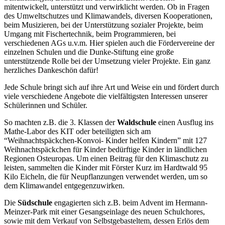
mitentwickelt, unterstützt und verwirklicht werden. Ob in Fragen
des Umweltschutzes und Klimawandels, diversen Kooperationen,
beim Musizieren, bei der Unterstützung sozialer Projekte, beim
Umgang mit Fischertechnik, beim Programmieren, bei
verschiedenen AGs u.v.m. Hier spielen auch die Fördervereine der
einzelnen Schulen und die Dunke-Stiftung eine große
unterstützende Rolle bei der Umsetzung vieler Projekte. Ein ganz
herzliches Dankeschön dafür!
Jede Schule bringt sich auf ihre Art und Weise ein und fördert durch
viele verschiedene Angebote die vielfältigsten Interessen unserer
Schülerinnen und Schüler.
So machten z.B. die 3. Klassen der
Waldschule
einen Ausflug ins
Mathe-Labor des KIT oder beteiligten sich am
“Weihnachtspäckchen-Konvoi- Kinder helfen Kindern” mit 127
Weihnachtspäckchen für Kinder bedürftige Kinder in ländlichen
Regionen Osteuropas. Um einen Beitrag für den Klimaschutz zu
leisten, sammelten die Kinder mit Förster Kurz im Hardtwald 95
Kilo Eicheln, die für Neupflanzungen verwendet werden, um so
dem Klimawandel entgegenzuwirken.
Die
Südschule
engagierten sich z.B. beim Advent im Hermann-
Meinzer-Park mit einer Gesangseinlage des neuen Schulchores,
sowie mit dem Verkauf von Selbstgebasteltem, dessen Erlös dem