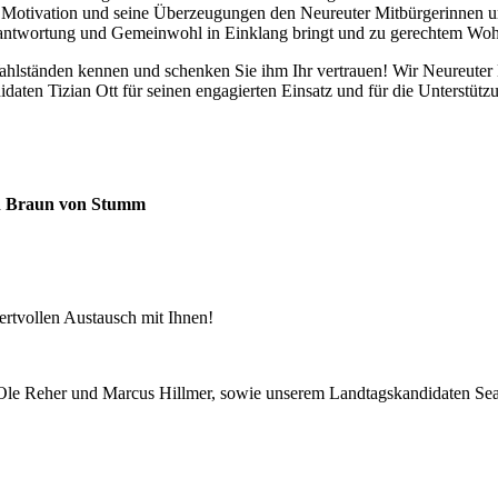
e Motivation und seine Überzeugungen den Neureuter Mitbürgerinnen un
rantwortung und Gemeinwohl in Einklang bringt und zu gerechtem Wohl
ständen kennen und schenken Sie ihm Ihr vertrauen! Wir Neureuter Lib
daten Tizian Ott für seinen engagierten Einsatz und für die Unterstüt
an Braun von Stumm
rtvollen Austausch mit Ihnen!
n Ole Reher und Marcus Hillmer, sowie unserem Landtagskandidaten S