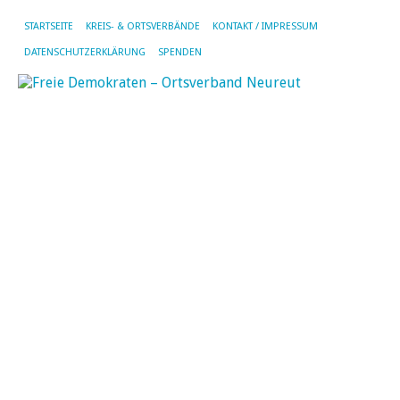
STARTSEITE
KREIS- & ORTSVERBÄNDE
KONTAKT / IMPRESSUM
DATENSCHUTZERKLÄRUNG
SPENDEN
SC
AR
NE
N
Na
Ne
de
Ne
FD
Na
a
ge
Ab
die