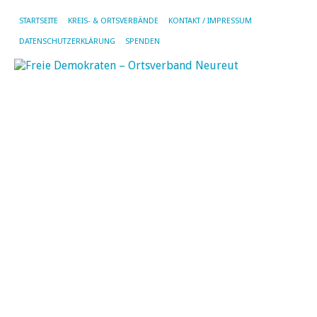
STARTSEITE
KREIS- & ORTSVERBÄNDE
KONTAKT / IMPRESSUM
DATENSCHUTZERKLÄRUNG
SPENDEN
SC
AR
VE
Ve
v
Ra
W
Als
a
Mo
de
30.
i
Ra