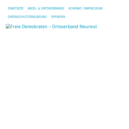
STARTSEITE
KREIS- & ORTSVERBÄNDE
KONTAKT / IMPRESSUM
DATENSCHUTZERKLÄRUNG
SPENDEN
N
N
13.
Jun
20
vo
SF
|
Kei
Ko
Be
Au
fü
Or
Br
Sc