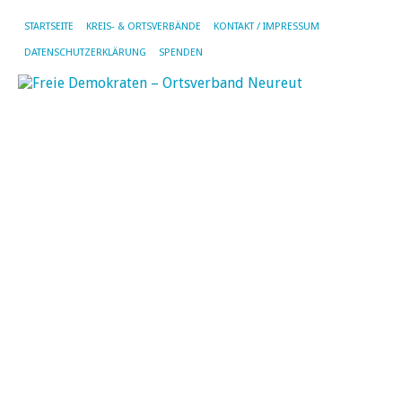
STARTSEITE
KREIS- & ORTSVERBÄNDE
KONTAKT / IMPRESSUM
DATENSCHUTZERKLÄRUNG
SPENDEN
U
fü
A
v
De
7.
Jun
20
vo
SF
|
Kei
Ko
Na
ha
au