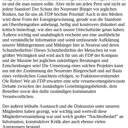
ist und die man nutzen sollte. Aber nicht um jeden Preis und nicht an
jedem Standort! Der Schutz der Neureuter Bürger vor jeglichen
Risiken, hat für uns als FDP höchste Priorität! Auch in den Medien
wird diese Form der Energiegewinnung, gerade was die Standorte
am Oberrheingraben anbelangt, heftig und kontrovers diskutiert und
kritisch hinterfragt, wie dies auch unsere Ortschaftsräte getan haben.
Äußerst wichtig und unabdinglich erscheint uns eine ausführliche
und verständliche Information und somit umfassende Aufklärung
unserer Mitbürgerinnen und Mitbürger hier in Neureut und deren
Schutzbedürfnis! Dieses Schutzbedürfnis der Menschen ist von
größter Wichtigkeit und wird auch für uns als FDP der Kompass
und die Maxime bei jeglichen zukünftigen Beratungen und
Entscheidungen sein! Die Umsetzung eines solchen Projektes kann
nur mit der Zustimmung der Neureuter Bürgerschaft und auf Basis
eines verlässlichen Gutachtens erfolgen, so Fraktionsvorsitzender
Ole Reher! Wir als FDP erwarten eine sehr verantwortungsbewusste
Debatte zwischen der zuständigen Genehmigungsbehörde, dem
Betreiber sowie den dafür zuständigen kommunalen
Verantwortlichen.
Der äußerst lebhafte Austausch und die Diskussion unter unseren
Mitgliedern haben gezeigt, wie wichtig und wertvoll diese
Mitgliederversammlung war und welch großer “Nachholbedarf” an
Information, konstruktiver Kritik aber auch ebenso vielen
Anregungen bestand.