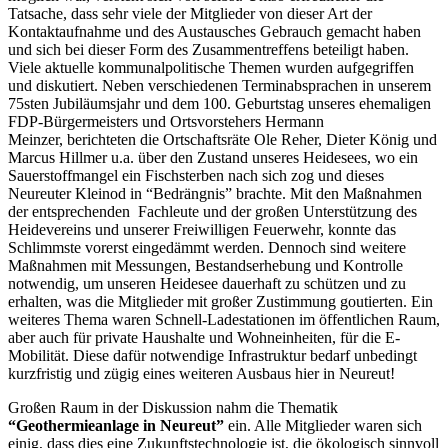
Tatsache, dass sehr viele der Mitglieder von dieser Art der
Kontaktaufnahme und des Austausches Gebrauch gemacht haben
und sich bei dieser Form des Zusammentreffens beteiligt haben.
Viele aktuelle kommunalpolitische Themen wurden aufgegriffen
und diskutiert. Neben verschiedenen Terminabsprachen in unserem
75sten Jubiläumsjahr und dem 100. Geburtstag unseres ehemaligen
FDP-Bürgermeisters und Ortsvorstehers Hermann
Meinzer, berichteten die Ortschaftsräte Ole Reher, Dieter König und
Marcus Hillmer u.a. über den Zustand unseres Heidesees, wo ein
Sauerstoffmangel ein Fischsterben nach sich zog und dieses
Neureuter Kleinod in “Bedrängnis” brachte. Mit den Maßnahmen
der entsprechenden Fachleute und der großen Unterstützung des
Heidevereins und unserer Freiwilligen Feuerwehr, konnte das
Schlimmste vorerst eingedämmt werden. Dennoch sind weitere
Maßnahmen mit Messungen, Bestandserhebung und Kontrolle
notwendig, um unseren Heidesee dauerhaft zu schützen und zu
erhalten, was die Mitglieder mit großer Zustimmung goutierten. Ein
weiteres Thema waren Schnell-Ladestationen im öffentlichen Raum,
aber auch für private Haushalte und Wohneinheiten, für die E-
Mobilität. Diese dafür notwendige Infrastruktur bedarf unbedingt
kurzfristig und zügig eines weiteren Ausbaus hier in Neureut!
Großen Raum in der Diskussion nahm die Thematik
“Geothermieanlage in Neureut”
ein. Alle Mitglieder waren sich
einig, dass dies eine Zukunftstechnologie ist, die ökologisch sinnvoll