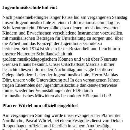
Jugendmusikschule lud ein!
Nach pandemiebedingter langer Pause lud am vergangenen Samstag
unsere Jugendmusikschule zu einem Informationsnachmittag ins
Schulzentrum ein. Dieser sollte dazu dienen, musikinteressierten
Kindern und Erwachsenen verschiedene Instrumente vorzustellen,
mit musikalischen Beiträgen für Unterhaltung zu sorgen und über
die Arbeit und das Konzept der Jugendmusikschule zu
berichten. Seit 1974 ist sie ein fester Bestandteil und Leuchtturm
unserer Neureuter Schullandschaft mit
großem musikpädagogischem Können und weit über Neureuts
Grenzen hinaus bekannt. Unser Ortschaftsrat Marcus Hillmer
besuchte diesen informellen Nachmittag und sagte bei dieser
Gelegenheit dem Leiter der Jugendmusikschule, Herrn Mathias
Dürr, unsere volle Unterstützung zu! In den vergangenen Jahren
trugen Ensembles der Jugendmusikschule dankenswerterweise
immer wieder bei Veranstaltungen der FDP durch
ihr musikalisches Mitwirken als besonderer Höhepunkt bei!
Pfarrer Würfel nun offiziell eingeführt
Am vergangenen Sonntag wurde unser evangelischer Pfarrer der
Nordkirche, Pascal Würfel, bei einem Festgottesdienst von Dekan
Reppenhagen offiziell und feierlich in seinem Amt bestätigt.