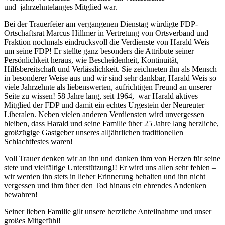
und jahrzehntelanges Mitglied war.
Bei der Trauerfeier am vergangenen Dienstag würdigte FDP-
Ortschaftsrat Marcus Hillmer in Vertretung von Ortsverband und
Fraktion nochmals eindrucksvoll die Verdienste von Harald Weis
um seine FDP! Er stellte ganz besonders die Attribute seiner
Persönlichkeit heraus, wie Bescheidenheit, Kontinuität,
Hilfsbereitschaft und Verlässlichkeit. Sie zeichneten ihn als Mensch
in besonderer Weise aus und wir sind sehr dankbar, Harald Weis so
viele Jahrzehnte als liebenswerten, aufrichtigen Freund an unserer
Seite zu wissen! 58 Jahre lang, seit 1964, war Harald aktives
Mitglied der FDP und damit ein echtes Urgestein der Neureuter
Liberalen. Neben vielen anderen Verdiensten wird unvergessen
bleiben, dass Harald und seine Familie über 25 Jahre lang herzliche,
großzügige Gastgeber unseres alljährlichen traditionellen
Schlachtfestes waren!
Voll Trauer denken wir an ihn und danken ihm von Herzen für seine
stete und vielfältige Unterstützung!! Er wird uns allen sehr fehlen –
wir werden ihn stets in lieber Erinnerung behalten und ihn nicht
vergessen und ihm über den Tod hinaus ein ehrendes Andenken
bewahren!
Seiner lieben Familie gilt unsere herzliche Anteilnahme und unser
großes Mitgefühl!