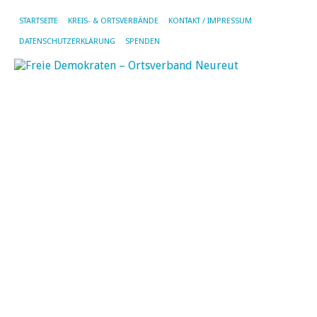
STARTSEITE
KREIS- & ORTSVERBÄNDE
KONTAKT / IMPRESSUM
DATENSCHUTZERKLÄRUNG
SPENDEN
N
N
11.
Ma
20
vo
BM
|
Kei
Ko
Al
Br
wi
ge
Ei