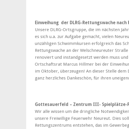
Einweihung der DLRG-Rettungswache nach 
Unsere DLRG-Ortsgruppe, die im nächsten Jahr 
es sich u.a. zur Aufgabe gemacht, vielen Neure
unzähligen Schwimmkursen erfolgreich das Sc
Rettungswache an der Welschneureuter Straße i
renoviert und instandgesetzt werden muss und 
Ortschaftsrat Marcus Hillmer bei der Einweihu
im Oktober, überzeugen! An dieser Stelle dem 
ganz herzliches Dankeschön, für ihren uneigen
Gottesauerfeld – Zentrum III- Spielplätze
Wir alle wissen um die dringliche Notwendigke
unsere Freiwillige Feuerwehr Neureut. Dies sol
Rettungszentrums entstehen, das im Gewerbege