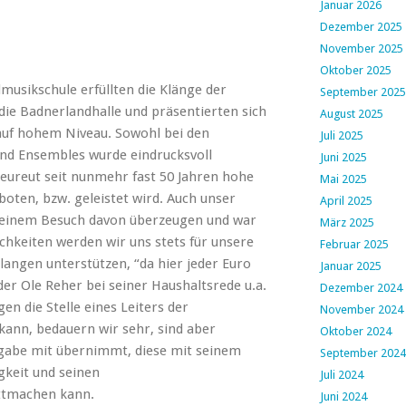
Januar 2026
Dezember 2025
November 2025
Oktober 2025
musikschule erfüllten die Klänge der
September 2025
die Badnerlandhalle und präsentierten sich
August 2025
auf hohem Niveau. Sowohl bei den
Juli 2025
 und Ensembles wurde eindrucksvoll
Juni 2025
Neureut seit nunmehr fast 50 Jahren hohe
Mai 2025
boten, bzw. geleistet wird. Auch unser
April 2025
 seinem Besuch davon überzeugen und war
März 2025
hkeiten werden wir uns stets für unsere
Februar 2025
langen unterstützen, “da hier jeder Euro
Januar 2025
der Ole Reher bei seiner Haushaltsrede u.a.
Dezember 2024
n die Stelle eines Leiters der
November 2024
ann, bedauern wir sehr, sind aber
Oktober 2024
fgabe mit übernimmt, diese mit seinem
September 2024
keit und seinen
Juli 2024
ttmachen kann.
Juni 2024