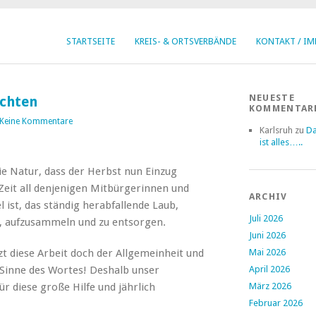
STARTSEITE
KREIS- & ORTSVERBÄNDE
KONTAKT / I
NEUESTE
ichten
KOMMENTAR
Keine Kommentare
Karlsruh
zu
Da
ist alles…..
ie Natur, dass der Herbst nun Einzug
 Zeit all denjenigen Mitbürgerinnen und
ARCHIV
l ist, das ständig herabfallende Laub,
Juli 2026
, aufzusammeln und zu entsorgen.
Juni 2026
tzt diese Arbeit doch der Allgemeinheit und
Mai 2026
Sinne des Wortes! Deshalb unser
April 2026
 diese große Hilfe und jährlich
März 2026
Februar 2026