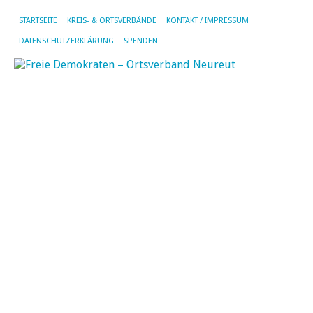
STARTSEITE
KREIS- & ORTSVERBÄNDE
KONTAKT / IMPRESSUM
DATENSCHUTZERKLÄRUNG
SPENDEN
G
St
in
N
Ja
2.
Feb
20
vo
SF
|
Kei
Ko
Di
üb
za