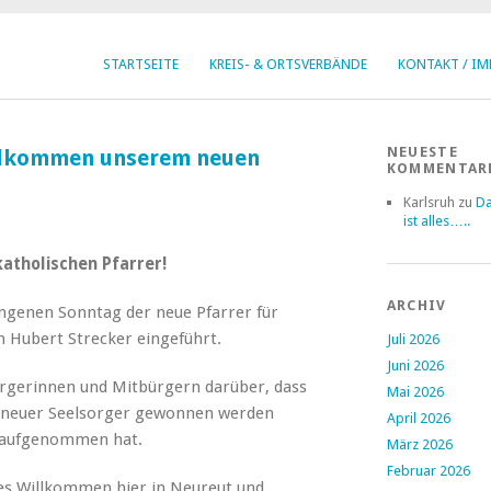
STARTSEITE
KREIS- & ORTSVERBÄNDE
KONTAKT / I
NEUESTE
illkommen unserem neuen
KOMMENTAR
Karlsruh
zu
Da
ist alles…..
atholischen Pfarrer!
ARCHIV
genen Sonntag der neue Pfarrer für
 Hubert Strecker eingeführt.
Juli 2026
Juni 2026
ürgerinnen und Mitbürgern darüber, dass
Mai 2026
n neuer Seelsorger gewonnen werden
April 2026
r aufgenommen hat.
März 2026
Februar 2026
hes Willkommen hier in Neureut und