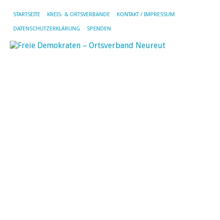
STARTSEITE
KREIS- & ORTSVERBÄNDE
KONTAKT / IMPRESSUM
DATENSCHUTZERKLÄRUNG
SPENDEN
F
B
fü
u
K
u
S
29.
Ma
20
vo
SF
|
Kei
Ko