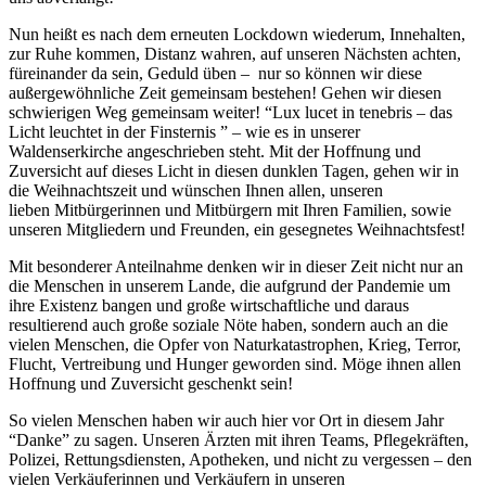
Nun heißt es nach dem erneuten Lockdown wiederum, Innehalten,
zur Ruhe kommen, Distanz wahren, auf unseren Nächsten achten,
füreinander da sein, Geduld üben – nur so können wir diese
außergewöhnliche Zeit gemeinsam bestehen! Gehen wir diesen
schwierigen Weg gemeinsam weiter! “Lux lucet in tenebris – das
Licht leuchtet in der Finsternis ” – wie es in unserer
Waldenserkirche angeschrieben steht. Mit der Hoffnung und
Zuversicht auf dieses Licht in diesen dunklen Tagen, gehen wir in
die Weihnachtszeit und wünschen Ihnen allen, unseren
lieben Mitbürgerinnen und Mitbürgern mit Ihren Familien, sowie
unseren Mitgliedern und Freunden, ein gesegnetes Weihnachtsfest!
Mit besonderer Anteilnahme denken wir in dieser Zeit nicht nur an
die Menschen in unserem Lande, die aufgrund der Pandemie um
ihre Existenz bangen und große wirtschaftliche und daraus
resultierend auch große soziale Nöte haben, sondern auch an die
vielen Menschen, die Opfer von Naturkatastrophen, Krieg, Terror,
Flucht, Vertreibung und Hunger geworden sind. Möge ihnen allen
Hoffnung und Zuversicht geschenkt sein!
So vielen Menschen haben wir auch hier vor Ort in diesem Jahr
“Danke” zu sagen. Unseren Ärzten mit ihren Teams, Pflegekräften,
Polizei, Rettungsdiensten, Apotheken, und nicht zu vergessen – den
vielen Verkäuferinnen und Verkäufern in unseren