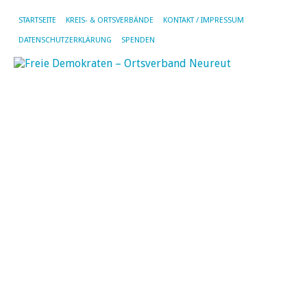
STARTSEITE
KREIS- & ORTSVERBÄNDE
KONTAKT / IMPRESSUM
DATENSCHUTZERKLÄRUNG
SPENDEN
AR
DE
KA
BÜ
N
Na
Gl
an
Dr
Fr
Me
Di
FD
Ne